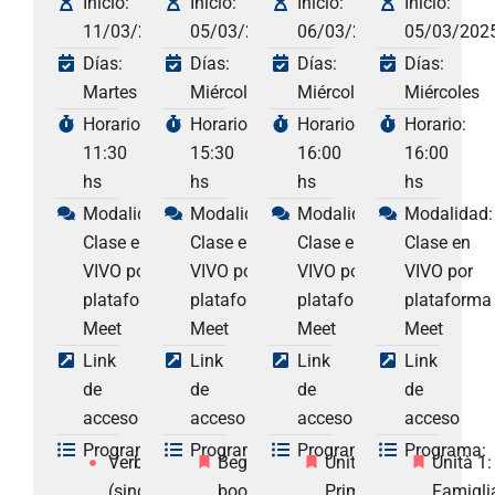
Inicio:
Inicio:
Inicio:
Inicio:
11/03/2025
05/03/2025
06/03/2025
05/03/202
Días:
Días:
Días:
Días:
Martes
Miércoles
Miércoles
Miércoles
Horario:
Horario:
Horario:
Horario:
11:30
15:30
16:00
16:00
hs
hs
hs
hs
Modalidad:
Modalidad:
Modalidad:
Modalidad:
Clase en
Clase en
Clase en
Clase en
VIVO por
VIVO por
VIVO por
VIVO por
plataforma
plataforma
plataforma
plataforma
Meet
Meet
Meet
Meet
Link
Link
Link
Link
de
de
de
de
acceso
acceso
acceso
acceso
Programa:
Programa:
Programa:
Programa:
Verb be
Beginners
Unità 1:
Unità 1:
(singular):
book
Primi
Famigli