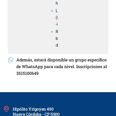
him, etc.
Like +
(verb+
-ing)
Revision:
be or
do?
Además, estará disponible un grupo específico
de WhatsApp para cada nivel. Inscripciones al
3515100649
Hipólito Yrigoyen 490
Nueva Córdoba - CP 5000