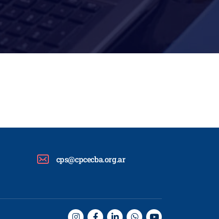
cps@cpcecba.org.ar