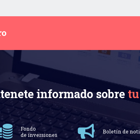
ro
enete informado sobre
tu
Fondo
Boletín de noti
de inversiones