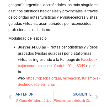
geografía argentina, acercándoles los más singulares
destinos turísticos nacionales y provinciales, a través
de coloridas notas turísticas y enriquecedoras visitas
guiadas virtuales, acompañados por reconocidos
profesionales de turismo.
Modalidad del espacio:
Jueves 14:00 hs –
Notas periodísticas y vídeos
grabados (visitas guiadas) por plataformas
virtuales ingresando a la Fanpage de
Facebook
cajaeconomicascba
,
Youtube/Caja8349
o por
la
web
https://cpscba.org.ar/recreacion/turismo/el-
destino-de-la-semana/
ANTERIOR
SIGUIENTE
1ª Clase de Informática – Video Tutorial – “Teclas, botones y funciones de un Smart Phone” –
Viernes para debatir Cine