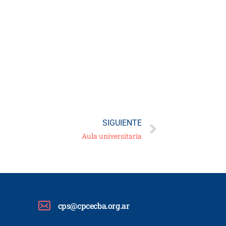
SIGUIENTE
Aula universitaria
cps@cpcecba.org.ar