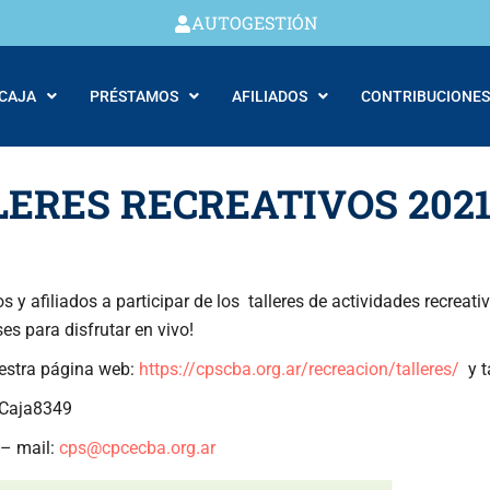
AUTOGESTIÓN
 CAJA
PRÉSTAMOS
AFILIADOS
CONTRIBUCIONES
LERES RECREATIVOS 202
os y afiliados a participar de los talleres de actividades recreat
es para disfrutar en vivo!
uestra página web:
https://cpscba.org.ar/recreacion/talleres/
y t
 Caja8349
 – mail:
cps@cpcecba.org.ar