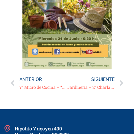
ANTERIOR
SIGUIENTE
7° Micro de Cocina – “Locro” – Chef. Emiliano Toledo Arévalo
Jardinería – 2° Charla – Bloque 1: “Como comprar, plantar frutales y rosales en temporada otoñal” – G. Grimoldi
Hipólito Yrigoyen 490