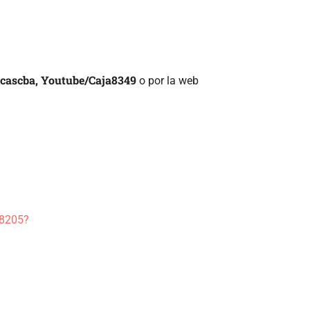
cascba, Youtube/Caja8349
o por la web
88205?