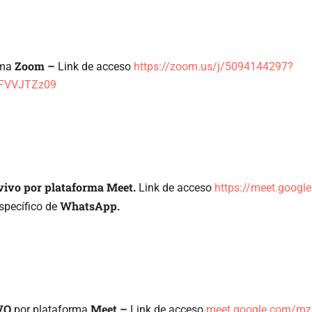
Zoom –
rma
Link de acceso
https://zoom.us/j/5094144297?
FVVJTZz09
vivo por plataforma Meet.
Link de acceso
https://meet.google
WhatsApp.
specífico de
VO
Meet –
por plataforma
Link de acceso
meet.google.com/mz