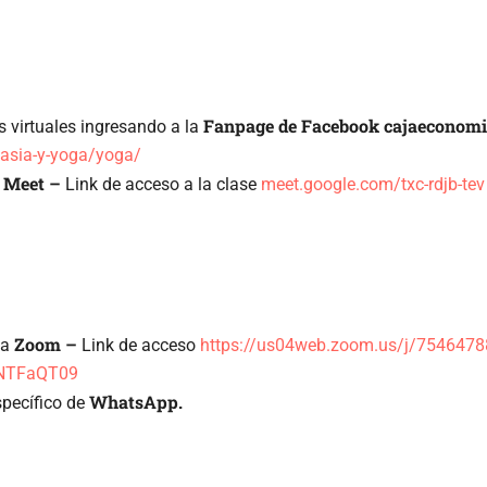
Fanpage de Facebook cajaeconomi
 virtuales ingresando a la
nasia-y-yoga/yoga/
Meet –
a
Link de acceso a la clase
meet.google.com/txc-rdjb-tev
Zoom –
ma
Link de acceso
https://us04web.zoom.us/j/754647
NTFaQT09
WhatsApp.
specífico de