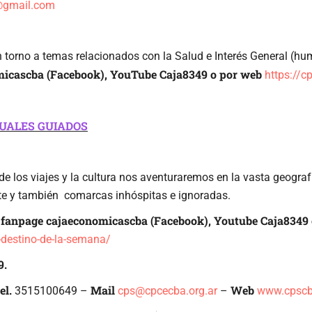
s@gmail.com
torno a temas relacionados con la Salud e Interés General (humo
icascba (Facebook), YouTube Caja8349 o
por web
https://c
TUALES GUIADOS
 los viajes y la cultura nos aventuraremos en la vasta geografí
e y también comarcas inhóspitas e ignoradas.
fanpage cajaeconomicascba (Facebook), Youtube Caja8349 
a
-destino-de-la-semana/
9.
el.
Mail
Web
3515100649 –
cps@cpcecba.org.ar
–
www.cpscb