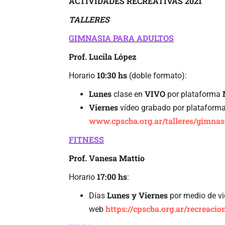
ACTIVIDADES RECREATIVAS 2021
TALLERES
GIMNASIA PARA ADULTOS
Prof. Lucila López
10:30 hs
Horario
(doble formato):
Lunes
VIVO
clase en
por plataforma
Viernes
vídeo grabado por plataforma
www.cpscba.org.ar/talleres/gimnas
FITNESS
Prof. Vanesa Mattio
17:00 hs
Horario
:
Lunes y Viernes
Días
por medio de vi
https://cpscba.org.ar/recreacio
web