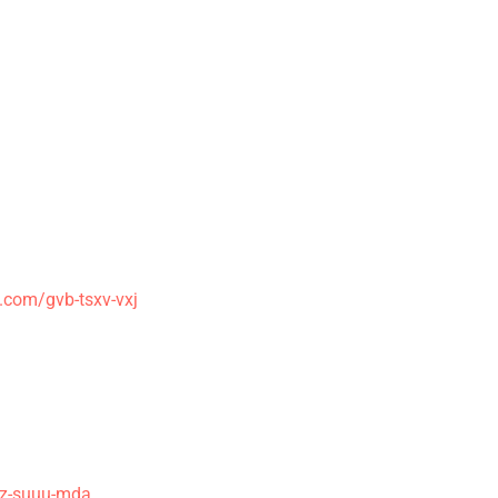
.com/gvb-tsxv-vxj
z-suuu-mda