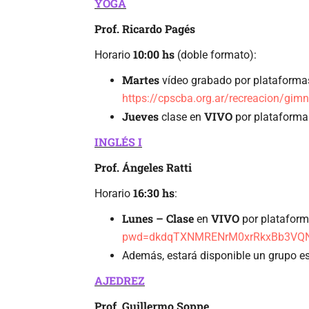
YOGA
Prof. Ricardo Pagés
10:00 hs
Horario
(doble formato):
Martes
vídeo grabado por plataformas
https://cpscba.org.ar/recreacion/gim
Jueves
VIVO
clase en
por plataform
INGLÉS I
Prof. Ángeles Ratti
16:30 hs
Horario
:
Lunes – Clase
VIVO
en
por platafor
pwd=dkdqTXNMRENrM0xrRkxBb3VQ
Además, estará disponible un grupo e
AJEDREZ
Prof. Guillermo Soppe