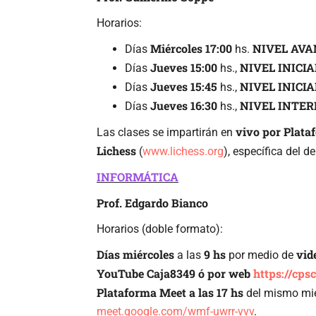
Horarios:
Miércoles 17:00
NIVEL AV
Días
hs.
Jueves 15:00
NIVEL INICIA
Días
hs.,
Jueves 15:45
NIVEL INICIA
Días
hs.,
Jueves 16:30
NIVEL INTE
Días
hs.,
vivo por Plata
Las clases se impartirán en
Lichess
(
www.lichess.org
), específica del d
INFORMÁTICA
Prof. Edgardo Bianco
Horarios (doble formato):
Días miércoles
9 hs
vid
a las
por medio de
YouTube Caja8349 ó por web
https://cps
Plataforma Meet a las 17 hs
del mismo mié
meet.google.com/wmf-uwrr-vvv
.