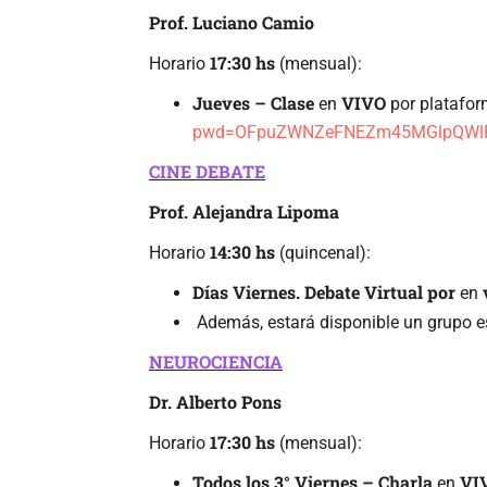
Prof. Luciano Camio
17:30 hs
Horario
(mensual):
Jueves – Clase
VIVO
en
por platafo
pwd=OFpuZWNZeFNEZm45MGlpQWl
CINE DEBATE
Prof. Alejandra Lipoma
14:30 hs
Horario
(quincenal):
Días Viernes. Debate Virtual por
en
Además, estará disponible un grupo e
NEUROCIENCIA
Dr. Alberto Pons
17:30 hs
Horario
(mensual):
Todos los 3° Viernes – Charla
VI
en