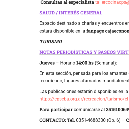
Consultas al especialista
tallercocinacp
SALUD / INTERÉS GENERAL
Espacio destinado a charlas y encuentros en 
fanpage cajaeconom
estará disponible en la
TURISMO
NOTAS PERIODÍSTICAS Y PASEOS VIR
Jueves
14:00 hs
– Horario
(Semanal):
En esta sección, pensada para los amantes de
recorriendo, lugares afamados mundialment
Las publicaciones estarán disponibles en l
https://cpscba.org.ar/recreacion/turismo/el
Para participar
351510064
comunicarse al
CONTACTO: Tel.
C
0351-4688300 (Op. 6) –