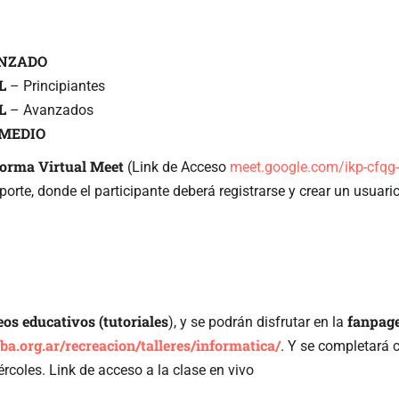
ANZADO
L
– Principiantes
L
– Avanzados
RMEDIO
forma Virtual Meet
(Link de Acceso
meet.google.com/ikp-cfqg-
eporte, donde el participante deberá registrarse y crear un usuar
eos educativos (tutoriales
fanpage
), y se podrán disfrutar en la
cba.org.ar/recreacion/talleres/informatica/
. Y se completará
rcoles. Link de acceso a la clase en vivo