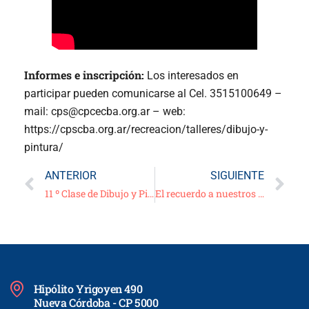
Informes e inscripción:
Los interesados en
participar pueden comunicarse al Cel. 3515100649 –
mail: cps@cpcecba.org.ar – web:
https://cpscba.org.ar/recreacion/talleres/dibujo-y-
pintura/
ANTERIOR
SIGUIENTE
11 º Clase de Dibujo y Pintura – 02/06/21
El recuerdo a nuestros matriculados y jubilados fallecidos
Hipólito Yrigoyen 490
Nueva Córdoba - CP 5000