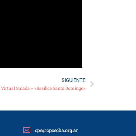
SIGUIENTE
 Virtual Guiada – «Basílica Santo Domingo»
cps@cpcecba.org.ar