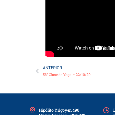
ANTERIOR
56° Clase de Yoga – 22/10/20
Hipólito Yrigoyen 490
L