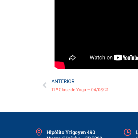
ANTERIOR
11 º Clase de Yoga – 04/05/21
Hipólito Yrigoyen 490
L