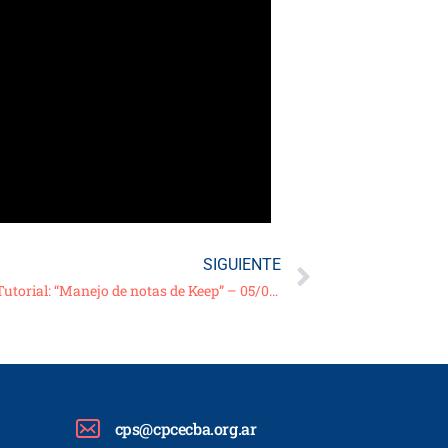
SIGUIENTE
11 º Clase de Informática – Video/Tutorial: “Manejo de notas de Keep” – 05/05/21
cps@cpcecba.org.ar