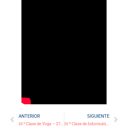
ANTERIOR
SIGUIENTE
10 º Clase de Yoga – 27/04/21
10 º Clase de Informática: “Tips de prevención para evitar estafas y robo de datos” – 28/04/21